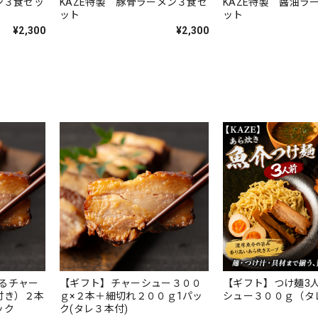
ン３食セッ
KAZE特製 豚骨ラーメン３食セ
KAZE特製 醤油ラ
ット
ット
¥2,300
¥2,300
るチャー
【ギフト】チャーシュー３００
【ギフト】つけ麺3
付き）２本
ｇ×２本＋細切れ２００ｇ1パッ
シュー３００ｇ（タ
ック
ク(タレ３本付)