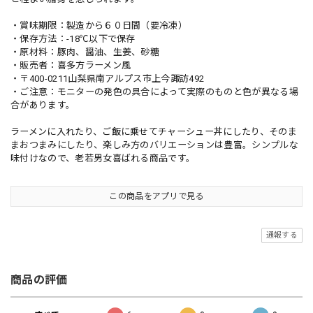
・賞味期限：製造から６０日間（要冷凍）
・保存方法：-18℃以下で保存
・原材料：豚肉、醤油、生姜、砂糖
・販売者：喜多方ラーメン風
・〒400-0211山梨県南アルプス市上今諏訪492
・ご注意：モニターの発色の具合によって実際のものと色が異なる場
合があります。
ラーメンに入れたり、ご飯に乗せてチャーシュー丼にしたり、そのま
まおつまみにしたり、楽しみ方のバリエーションは豊富。シンプルな
味付けなので、老若男女喜ばれる商品です。
この商品をアプリで見る
通報する
商品の評価