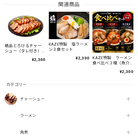
関連商品
絶品とろけるチャーシュー（タレ付き)300ｇ×２個
2024/06/25
絶品とろけるチャーシュー（タレ付き)300ｇ×２個
KAZE特製 塩ラーメ
絶品とろけるチャー
2022/07/14
ン３食セット
シュー（タレ付き）1
本500ｇ
KAZE特製 ラーメン
¥2,300
¥2,300
食べ比べ３種（魚介
ことあるごとに利用しているが対応は良い。
醤油、辛味噌、ピリ
¥2,300
辛豚骨）3食セット
カテゴリー
絶品とろけるチャーシュー（タレ付き)300ｇ×２個
2021/02/05
チャーシュー
ラーメン
角煮