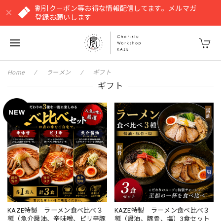
割引クーポン等お得な情報配信してます。メルマガ
登録お願いします
Home
ラーメン
ギフト
ギフト
KAZE特製 ラーメン食べ比べ３
KAZE特製 ラーメン食べ比べ３
種（魚介醤油、辛味噌、ピリ辛豚
種（醤油、豚骨、塩）3食セット