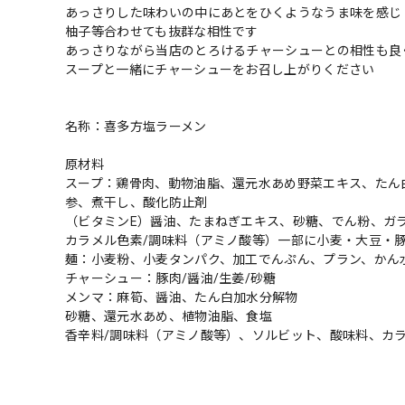
あっさりした味わいの中にあとをひくようなうま味を感じ
柚子等合わせても抜群な相性です
あっさりながら当店のとろけるチャーシューとの相性も良
スープと一緒にチャーシューをお召し上がりください
名称：喜多方塩ラーメン
原材料
スープ：鶏骨肉、動物油脂、還元水あめ野菜エキス、たん
参、煮干し、酸化防止剤
（ビタミンE）醤油、たまねぎエキス、砂糖、でん粉、ガ
カラメル色素/調味料（アミノ酸等）一部に小麦・大豆・
麺：小麦粉、小麦タンパク、加工でんぷん、プラン、かん
チャーシュー：豚肉/醤油/生姜/砂糖
メンマ：麻筍、醤油、たん白加水分解物
砂糖、還元水あめ、植物油脂、食塩
香辛料/調味料（アミノ酸等）、ソルビット、酸味料、カ