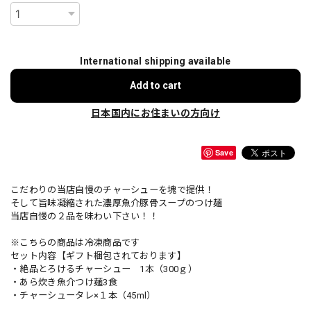
International shipping available
Add to cart
日本国内にお住まいの方向け
Save
こだわりの当店自慢のチャーシューを塊で提供！
そして旨味凝縮された濃厚魚介豚骨スープのつけ麺
当店自慢の２品を味わい下さい！！
※こちらの商品は冷凍商品です
セット内容【ギフト梱包されております】
・絶品とろけるチャーシュー 1本（300ｇ）
・あら炊き魚介つけ麺3食
・チャーシュータレ×１本（45ml）