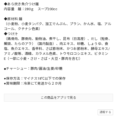
◆あら炊き魚介つけ麺
内容量 麺：280ｇ スープ200cc
◆原材料:麺
（小麦粉、小麦タンパク、加工でんぷん、プラン、かん水、塩、アル
コール、クチナシ色素）
◆つけ汁
（鶏骨肉、豚骨肉、動物油、煮干し、昆布（日高産）、だし（鮭骨、
鯛頭、たらのアラ）（国内製造）、肉エキス、砂糖、しょうゆ、食
塩、魚介エキス、香辛料、さば節粉末、かつお節粉末、酵母エキス/
アミノ酸等、酒精、カラメル色素、トウモロコシエキス、ビタミン
E（一部に小麦・さけ・さば・大豆・豚肉を含む）
■チャーシュー：豚肉/醤油/生姜/砂糖
●保存方法：マイナス18℃以下での保存
●賞味期限：冷凍にて発送から２か月
この商品をアプリで見る
通報する