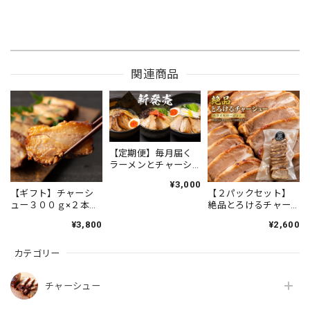
関連商品
【定期便】毎月届く
ラーメンとチャーシ
ューセット
¥3,000
【ギフト】チャーシ
【２パックセット】
ュー３００ｇ×２本＋
絶品とろけるチャー
細切れ２００ｇ1パッ
シュースライス10枚
¥3,800
¥2,600
ク(タレ３本付)
（タレ付き） | 絶妙な
タレの染み込み具合
カテゴリー
と柔らかさ。ラーメ
ンの具やチャーシュ
ー丼、おつまみに
チャーシュー
も。