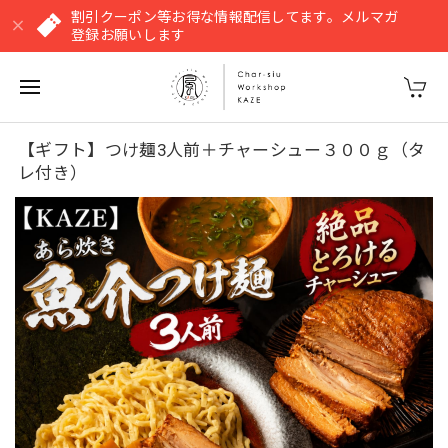
割引クーポン等お得な情報配信してます。メルマガ
登録お願いします
【ギフト】つけ麺3人前＋チャーシュー３００ｇ（タ
レ付き）