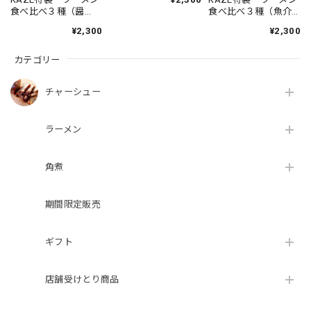
食べ比べ３種（醤
食べ比べ３種（魚介
油、豚骨、塩）3食セ
醤油、辛味噌、ピリ
¥2,300
¥2,300
ット
辛豚骨）3食セット
カテゴリー
チャーシュー
ラーメン
角煮
期間限定販売
ギフト
店舗受けとり商品