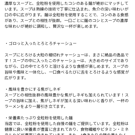
濃厚なスープと、全粒粉を使用したコシのある麺が絶妙にマッチして
います。スープは熟練の技術で丁寧に仕込まれ、魚介の深い味わいが
口の中に広がります。麺は全粒粉を使用することで、コシのある食感
があり、スープとの相性が抜群。一口ごとに麺のコシとスープの濃厚
な味わいが絶妙に調和し、贅沢な一杯が楽しめます。
・ゴロっと入ったとろとろチャーシュー
スープにとろける大粒の細切れチャーシューは、まさに絶品の逸品で
す！スープの中に入ったこのチャーシューは、大きめのサイズであり
ながら、口の中でとろりと溶けるような食感が楽しめます。スープの
旨味や風味と一体化し、一口食べるたびに舌をとろけるような感覚が
広がります。
・風味を豊かにする焦がしネギ
スープとの相性抜群の風味豊かな焦がしネギも加えられています！ス
ープの旨味に加え、焦がしネギが加える深い味わいと香りが、一杯の
ラーメンをより一層引き立てます。
・栄養素たっぷり全粒粉を使用した麺
当店では、全粒粉を使用した自慢の麺をご提供しています。全粒粉は
健康に良い栄養素が豊富に含まれており、食物繊維やビタミン・ミネ