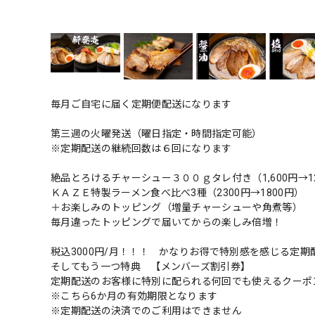
毎月ご自宅に届く定期便配送になります
第三週の火曜発送（曜日指定・時間指定可能）
※定期配送の継続回数は６回になります
絶品とろけるチャーシュー３００ｇタレ付き（1,600円→1
ＫＡＺＥ特製ラーメン食べ比べ3種（2300円→1800円）
＋お楽しみのトッピング（増量チャーシューや角煮等）
毎月違ったトッピングで届いてからの楽しみ倍増！
税込3000円/月！！！ かなりお得で特別感を感じる定期
そしてもう一つ特典 【メンバーズ割引券】
定期配送のお客様に特別に配られる何回でも使えるクーポン
※こちら6か月の有効期限となります
※定期配送の決済でのご利用はできません