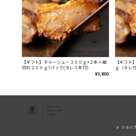
【ギフト】チャーシュー３００ｇ×２本＋細
【ギフト
切れ２００ｇ1パック(タレ３本付)
ｇ（タレ
ク
¥3,800
ショッ