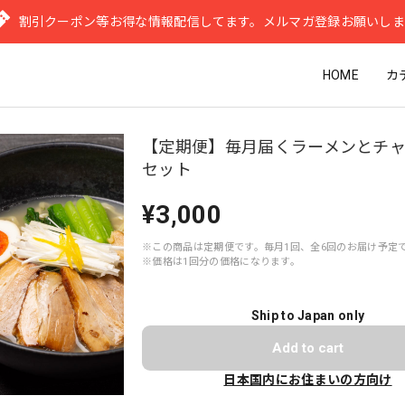
割引クーポン等お得な情報配信してます。メルマガ登録お願いし
HOME
カ
【定期便】毎月届くラーメンとチ
セット
¥3,000
※この商品は定期便です。毎月1回、全6回のお届け予定
※価格は1回分の価格になります。
Ship to Japan only
Add to cart
日本国内にお住まいの方向け