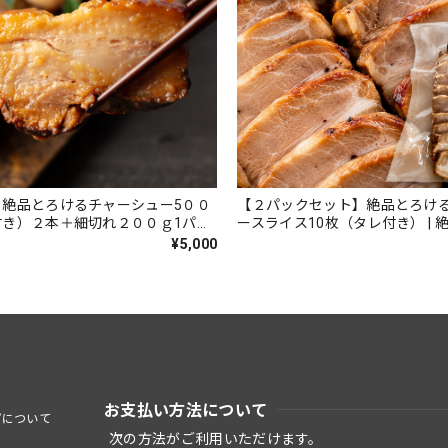
】絶品とろけるチャーシュー5００
【２パックセット】絶品とろけ
付き）２本＋細切れ２００ｇ1パッ
ースライス10枚（タレ付き） | 
染み込み具合と柔らかさ。ラー
¥5,000
ャーシュー丼、おつまみにも。
お支払い方法について
プについて
次の方法がご利用いただけます。